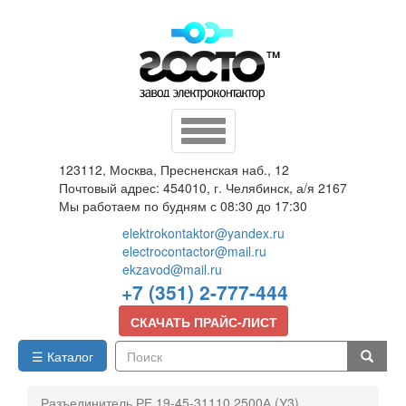
Перейти
к
основному
содержанию
Toggle
navigation
123112, Москва, Пресненская наб., 12
Почтовый адрес: 454010, г. Челябинск, а/я 2167
Мы работаем по будням с 08:30 до 17:30
elektrokontaktor@yandex.ru
electrocontactor@mail.ru
ekzavod@mail.ru
+7 (351) 2-777-444
СКАЧАТЬ ПРАЙС-ЛИСТ
☰ Каталог
Поиск
Разъединитель РЕ 19-45-31110 2500А (У3)