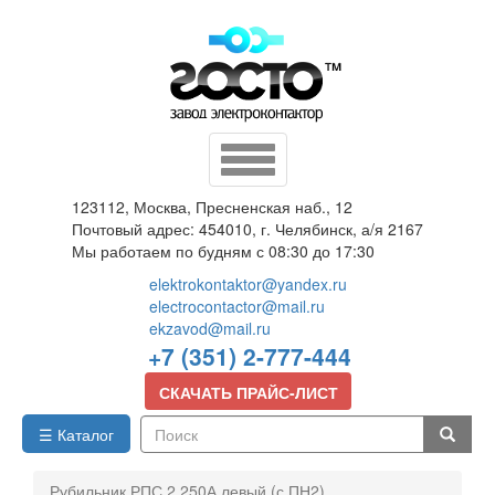
Перейти
к
основному
содержанию
Toggle
navigation
123112, Москва, Пресненская наб., 12
Почтовый адрес: 454010, г. Челябинск, а/я 2167
Мы работаем по будням с 08:30 до 17:30
elektrokontaktor@yandex.ru
electrocontactor@mail.ru
ekzavod@mail.ru
+7 (351) 2-777-444
СКАЧАТЬ ПРАЙС-ЛИСТ
☰ Каталог
Поиск
Рубильник РПС 2 250А левый (с ПН2)