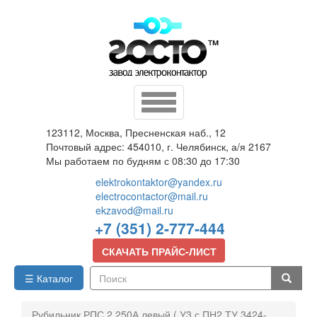
Перейти
к
основному
содержанию
Toggle
navigation
123112, Москва, Пресненская наб., 12
Почтовый адрес: 454010, г. Челябинск, а/я 2167
Мы работаем по будням с 08:30 до 17:30
elektrokontaktor@yandex.ru
electrocontactor@mail.ru
ekzavod@mail.ru
+7 (351) 2-777-444
СКАЧАТЬ ПРАЙС-ЛИСТ
☰ Каталог
Поиск
Рубильник РПС 2 250А левый ( У3 с ПН2 ТУ 3424-