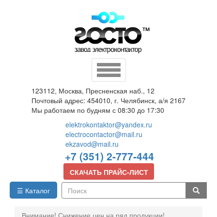
Перейти
к
основному
содержанию
Toggle
navigation
123112, Москва, Пресненская наб., 12
Почтовый адрес: 454010, г. Челябинск, а/я 2167
Мы работаем по будням с 08:30 до 17:30
elektrokontaktor@yandex.ru
electrocontactor@mail.ru
ekzavod@mail.ru
+7 (351) 2-777-444
СКАЧАТЬ ПРАЙС-ЛИСТ
☰ Каталог
Поиск
Внимание! Снижение цен на ряд продукции!