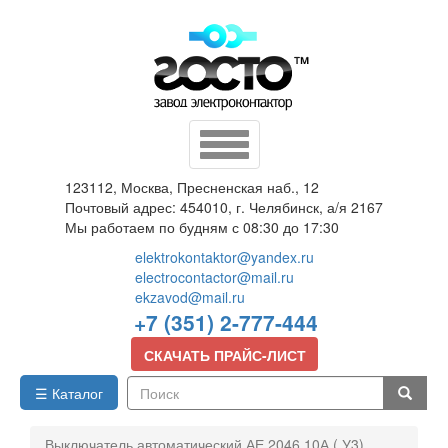
Перейти
к
основному
содержанию
Toggle
navigation
123112, Москва, Пресненская наб., 12
Почтовый адрес: 454010, г. Челябинск, а/я 2167
Мы работаем по будням с 08:30 до 17:30
elektrokontaktor@yandex.ru
electrocontactor@mail.ru
ekzavod@mail.ru
+7 (351) 2-777-444
СКАЧАТЬ ПРАЙС-ЛИСТ
☰ Каталог
Поиск
Выключатель автоматический АЕ 2046 10А ( У3)