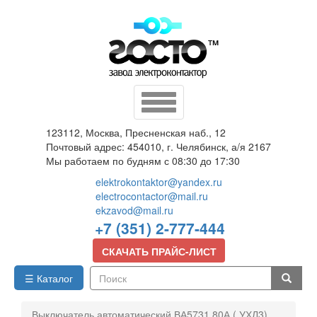
Перейти
к
основному
содержанию
Toggle
navigation
123112, Москва, Пресненская наб., 12
Почтовый адрес: 454010, г. Челябинск, а/я 2167
Мы работаем по будням с 08:30 до 17:30
elektrokontaktor@yandex.ru
electrocontactor@mail.ru
ekzavod@mail.ru
+7 (351) 2-777-444
СКАЧАТЬ ПРАЙС-ЛИСТ
☰ Каталог
Поиск
Выключатель автоматический ВА5731 80А ( УХЛ3)