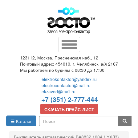
Перейти
к
основному
содержанию
Toggle
navigation
123112, Москва, Пресненская наб., 12
Почтовый адрес: 454010, г. Челябинск, а/я 2167
Мы работаем по будням с 08:30 до 17:30
elektrokontaktor@yandex.ru
electrocontactor@mail.ru
ekzavod@mail.ru
+7 (351) 2-777-444
СКАЧАТЬ ПРАЙС-ЛИСТ
☰ Каталог
Поиск
Выключатель автоматический ВА8832 100А ( УХЛ3)