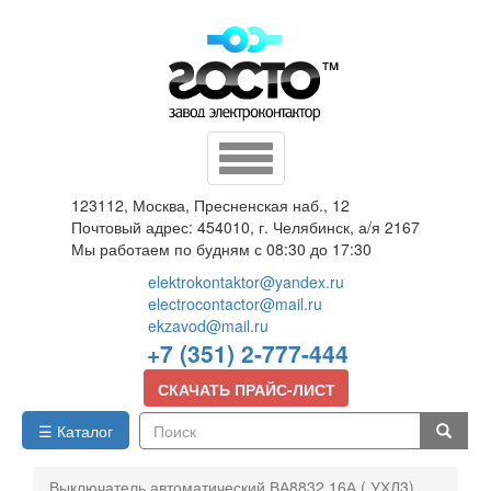
Перейти
к
основному
содержанию
Toggle
navigation
123112, Москва, Пресненская наб., 12
Почтовый адрес: 454010, г. Челябинск, а/я 2167
Мы работаем по будням с 08:30 до 17:30
elektrokontaktor@yandex.ru
electrocontactor@mail.ru
ekzavod@mail.ru
+7 (351) 2-777-444
СКАЧАТЬ ПРАЙС-ЛИСТ
☰ Каталог
Поиск
Выключатель автоматический ВА8832 16А ( УХЛ3)