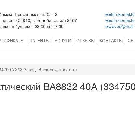
Москва, Пресненская наб., 12
elektrokontakt
адрес: 454010, г. Челябинск, а/я 2167
electrocontact
аем по будням с 08:30 до 17:30
ekzavod@mail.
РТИФИКАТЫ
ПАТЕНТЫ
УСЛУГИ
ОТЗЫВЫ
КОНТАКТЫ
СЕ
4750 УХЛ3 Завод "Электроконтактор")
тический ВА8832 40А (33475