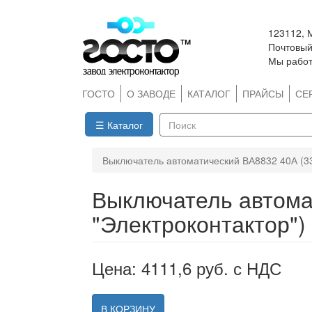
Перейти
123112, 
к
Почтовый 
основному
Мы работ
содержанию
ГОСТО
О ЗАВОДЕ
КАТАЛОГ
ПРАЙСЫ
СЕ
☰ Каталог
Поиск
Выключатель автоматический ВА8832 40А (33
Выключатель автома
"Электроконтактор")
Цена: 4111,6 руб. с НДС
В КОРЗИНУ