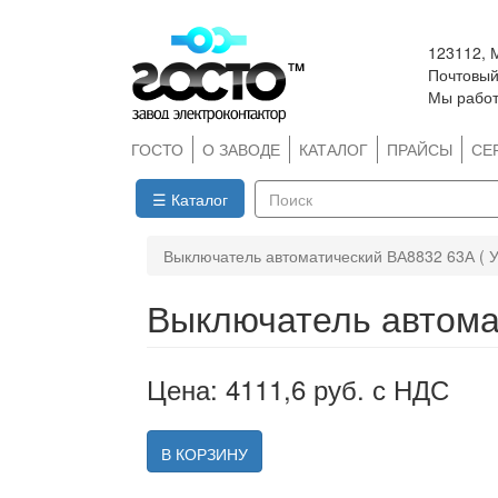
Перейти
123112, 
к
Почтовый 
основному
Мы работ
содержанию
ГОСТО
О ЗАВОДЕ
КАТАЛОГ
ПРАЙСЫ
СЕ
☰ Каталог
Поиск
Выключатель автоматический ВА8832 63А ( 
Выключатель автома
Цена: 4111,6 руб. с НДС
В КОРЗИНУ