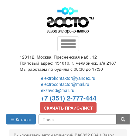
Перейти
к
основному
содержанию
Toggle
navigation
123112, Москва, Пресненская наб., 12
Почтовый адрес: 454010, г. Челябинск, а/я 2167
Мы работаем по будням с 08:30 до 17:30
elektrokontaktor@yandex.ru
electrocontactor@mail.ru
ekzavod@mail.ru
+7 (351) 2-777-444
СКАЧАТЬ ПРАЙС-ЛИСТ
☰ Каталог
Поиск
Выключатель автоматический ВА8832 63А ( Завод