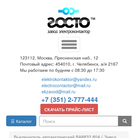
Перейти
к
основному
содержанию
Toggle
navigation
123112, Москва, Пресненская наб., 12
Почтовый адрес: 454010, г. Челябинск, а/я 2167
Мы работаем по будням с 08:30 до 17:30
elektrokontaktor@yandex.ru
electrocontactor@mail.ru
ekzavod@mail.ru
+7 (351) 2-777-444
СКАЧАТЬ ПРАЙС-ЛИСТ
☰ Каталог
Поиск
Выключатель автоматический ВА8832 80А ( Завод