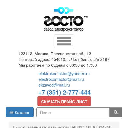
Перейти
к
основному
содержанию
Toggle
navigation
123112, Москва, Пресненская наб., 12
Почтовый адрес: 454010, г. Челябинск, а/я 2167
Мы работаем по будням с 08:30 до 17:30
elektrokontaktor@yandex.ru
electrocontactor@mail.ru
ekzavod@mail.ru
+7 (351) 2-777-444
СКАЧАТЬ ПРАЙС-ЛИСТ
☰ Каталог
Поиск
Выключатель автоматический ВА8835 160А (334750