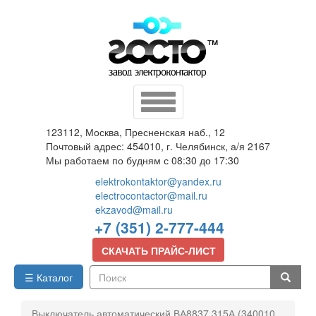
Перейти
к
основному
содержанию
Toggle
navigation
123112, Москва, Пресненская наб., 12
Почтовый адрес: 454010, г. Челябинск, а/я 2167
Мы работаем по будням с 08:30 до 17:30
elektrokontaktor@yandex.ru
electrocontactor@mail.ru
ekzavod@mail.ru
+7 (351) 2-777-444
СКАЧАТЬ ПРАЙС-ЛИСТ
☰ Каталог
Поиск
Выключатель автоматический ВА8837 315А (340010