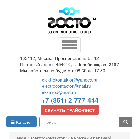
Перейти
к
основному
содержанию
Toggle
navigation
123112, Москва, Пресненская наб., 12
Почтовый адрес: 454010, г. Челябинск, а/я 2167
Мы работаем по будням с 08:30 до 17:30
elektrokontaktor@yandex.ru
electrocontactor@mail.ru
ekzavod@mail.ru
+7 (351) 2-777-444
СКАЧАТЬ ПРАЙС-ЛИСТ
☰ Каталог
Поиск
Завод "Электроконтактор" - надёжный партнёр!