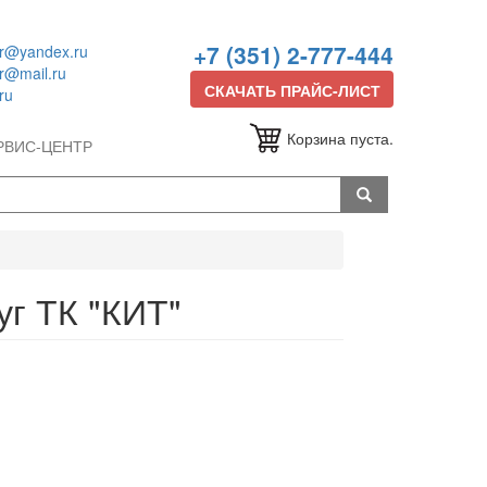
+7 (351) 2-777-444
or@yandex.ru
or@mail.ru
СКАЧАТЬ ПРАЙС-ЛИСТ
ru
Корзина пуста.
РВИС-ЦЕНТР
уг ТК "КИТ"
Итого