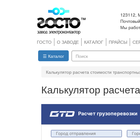
Перейти
123112, 
к
Почтовый 
основному
Мы работ
содержанию
ГОСТО
О ЗАВОДЕ
КАТАЛОГ
ПРАЙСЫ
СЕ
☰ Каталог
Поиск
Калькулятор расчета стоимости транспортных
Калькулятор расчета
Расчет грузоперевозки