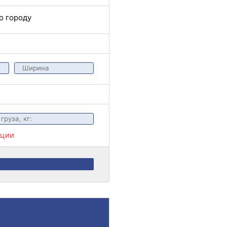
о городу
ации