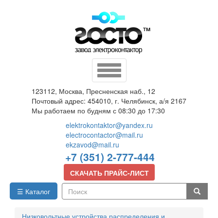
Перейти
к
основному
содержанию
Toggle
navigation
123112, Москва, Пресненская наб., 12
Почтовый адрес: 454010, г. Челябинск, а/я 2167
Мы работаем по будням с 08:30 до 17:30
elektrokontaktor@yandex.ru
electrocontactor@mail.ru
ekzavod@mail.ru
+7 (351) 2-777-444
СКАЧАТЬ ПРАЙС-ЛИСТ
☰ Каталог
Поиск
Низковольтные устройства распределения и