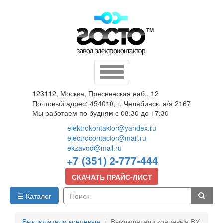
Перейти
к
основному
содержанию
Toggle
navigation
123112, Москва, Пресненская наб., 12
Почтовый адрес: 454010, г. Челябинск, а/я 2167
Мы работаем по будням с 08:30 до 17:30
elektrokontaktor@yandex.ru
electrocontactor@mail.ru
ekzavod@mail.ru
+7 (351) 2-777-444
СКАЧАТЬ ПРАЙС-ЛИСТ
☰ Каталог
Поиск
Выключатели концевые
Выключатели концевые ВУ