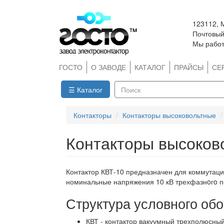
Перейти
123112, 
к
Почтовый 
основному
Мы работ
содержанию
ГОСТО
О ЗАВОДЕ
КАТАЛОГ
ПРАЙСЫ
СЕ
☰ Каталог
Поиск
Контакторы
Контакторы высоковольтные
Контакторы высоково
Контактор КВТ-10 предназначен для коммутаци
номинальные напряжения 10 кВ трехфазнoгo пе
Структура условного обо
КВТ - контактор вакуумный трехполюсный