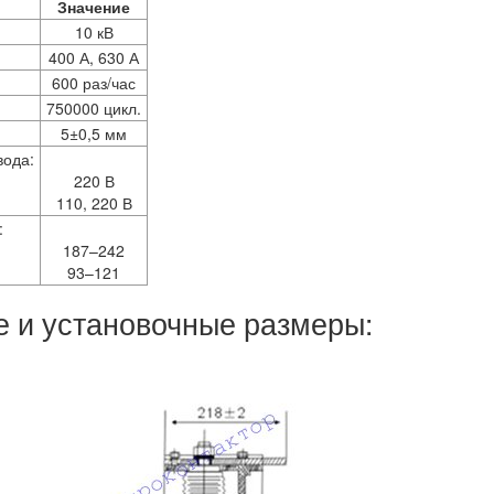
Значение
10 кВ
400 А, 630 А
600 раз/час
750000 цикл.
5±0,5 мм
вода:
220 В
110, 220 В
:
187–242
93–121
е и установочные размеры: