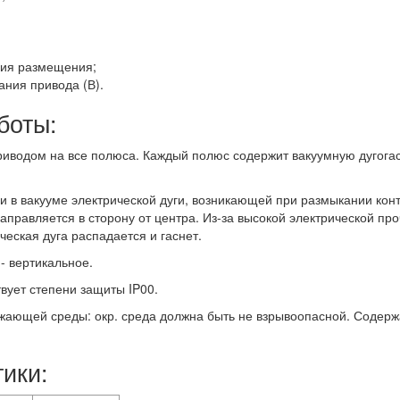
рия размещения;
ния привода (В).
боты:
приводом на все полюса. Каждый полюс содержит вакуумную дугог
 в вакууме электрической дуги, возникающей при размыкании конт
правляется в сторону от центра. Из-за высокой электрической про
еская дуга распадается и гаснет.
- вертикальное.
твует степени защиты IP00.
ющей среды: окр. среда должна быть не взрывоопасной. Содерж
ики: