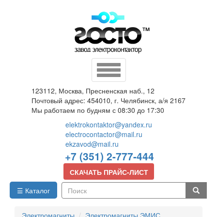
Перейти
к
основному
содержанию
Toggle
navigation
123112, Москва, Пресненская наб., 12
Почтовый адрес: 454010, г. Челябинск, а/я 2167
Мы работаем по будням с 08:30 до 17:30
elektrokontaktor@yandex.ru
electrocontactor@mail.ru
ekzavod@mail.ru
+7 (351) 2-777-444
СКАЧАТЬ ПРАЙС-ЛИСТ
☰ Каталог
Поиск
Электромагниты
Электромагниты ЭМИС