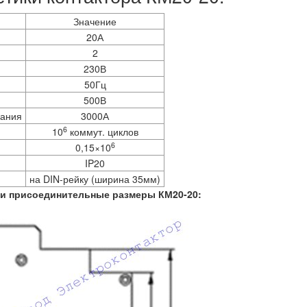
Значение
20А
2
230В
50Гц
500В
кания
3000А
6
10
коммут. циклов
6
0,15×10
IP20
на DIN-рейку (ширина 35мм)
 и присоединительные размеры КМ20-20: