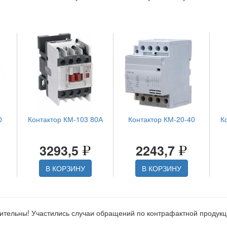
0
Контактор КМ-103 80А
Контактор КМ-20-40
К
3293,5
2243,7
В КОРЗИНУ
В КОРЗИНУ
ительны! Участились случаи обращений по контрафактной продук