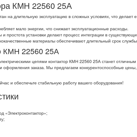
ора КМН 22560 25А
итан на длительную эксплуатацию в сложных условиях, что делает
ебляет мало энергии, что снижает эксплуатационные расходы.
ы и простота установки делают процесс интеграции в существующ
ококачественные материалы обеспечивают длительный срок службы 
р КМН 22560 25А
электрическими цепями контактор КМН 22560 25А станет отличным
 и оформления заказа. Мы предлагаем конкурентоспособные цены,
йчас и обеспечьте стабильную работу вашего оборудования!
стики
од «Электроконтактор»;
ту;