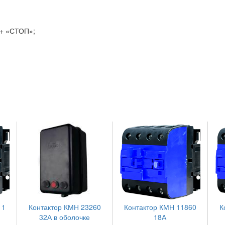
 + «СТОП»;
11
Контактор КМН 23260
Контактор КМН 11860
К
32А в оболочке
18А