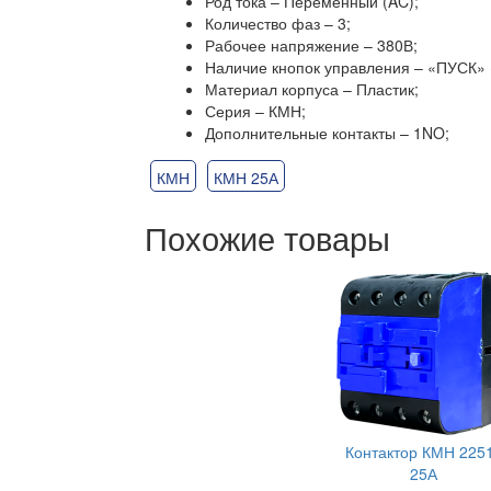
Род тока – Переменный (AC);
Количество фаз – 3;
Рабочее напряжение – 380В;
Наличие кнопок управления – «ПУСК»
Материал корпуса – Пластик;
Серия – КМН;
Дополнительные контакты – 1NO;
КМН
КМН 25А
Похожие товары
Контактор КМН 225
25А