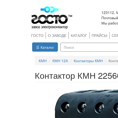
Перейти
123112, 
к
Почтовый 
основному
Мы работ
содержанию
ГОСТО
О ЗАВОДЕ
КАТАЛОГ
ПРАЙСЫ
СЕ
☰ Каталог
Поиск
КМН
КМН 12А
Контакторы КМН
Конт
Контактор КМН 2256