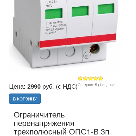
Цена:
2990
руб. (с НДС)
Средняя:
5
(
1
оценка)
В КОРЗИНУ
Ограничитель
перенапряжения
трехполюсный ОПС1-В 3п