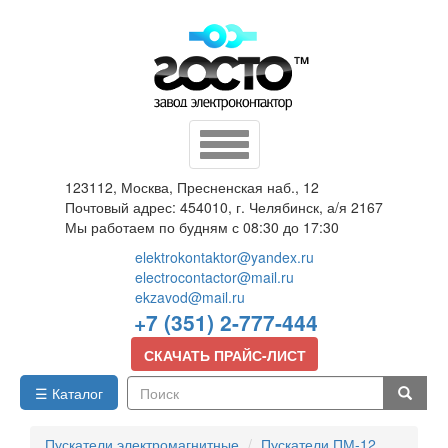
Перейти
к
основному
содержанию
Toggle
navigation
123112, Москва, Пресненская наб., 12
Почтовый адрес: 454010, г. Челябинск, а/я 2167
Мы работаем по будням с 08:30 до 17:30
elektrokontaktor@yandex.ru
electrocontactor@mail.ru
ekzavod@mail.ru
+7 (351) 2-777-444
СКАЧАТЬ ПРАЙС-ЛИСТ
☰ Каталог
Поиск
Пускатели электромагнитные
Пускатели ПМ-12