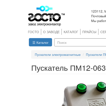
Перейти
123112, 
к
Почтовый 
основному
Мы работ
содержанию
ГОСТО
О ЗАВОДЕ
КАТАЛОГ
ПРАЙСЫ
СЕ
☰ Каталог
Поиск
Пускатели электромагнитные
Пускатели П
Пускатель ПМ12-06