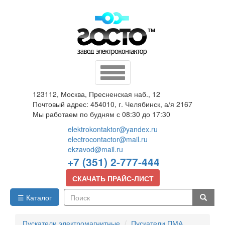
Перейти
к
основному
содержанию
Toggle
navigation
123112, Москва, Пресненская наб., 12
Почтовый адрес: 454010, г. Челябинск, а/я 2167
Мы работаем по будням с 08:30 до 17:30
elektrokontaktor@yandex.ru
electrocontactor@mail.ru
ekzavod@mail.ru
+7 (351) 2-777-444
СКАЧАТЬ ПРАЙС-ЛИСТ
☰ Каталог
Поиск
Пускатели электромагнитные
Пускатели ПМА