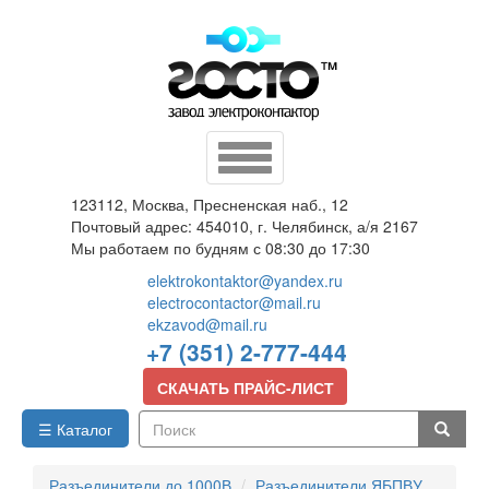
Перейти
к
основному
содержанию
Toggle
navigation
123112, Москва, Пресненская наб., 12
Почтовый адрес: 454010, г. Челябинск, а/я 2167
Мы работаем по будням с 08:30 до 17:30
elektrokontaktor@yandex.ru
electrocontactor@mail.ru
ekzavod@mail.ru
+7 (351) 2-777-444
СКАЧАТЬ ПРАЙС-ЛИСТ
☰ Каталог
Поиск
Разъединители до 1000В
Разъединители ЯБПВУ