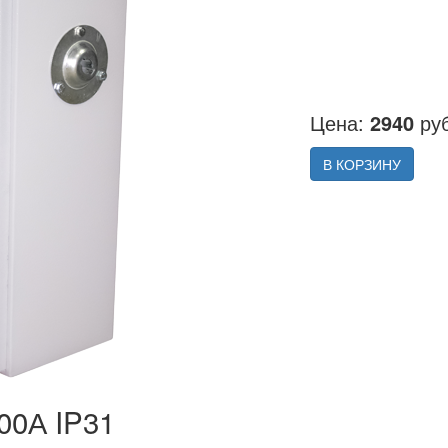
Цена:
2940
руб
В КОРЗИНУ
00А IP31