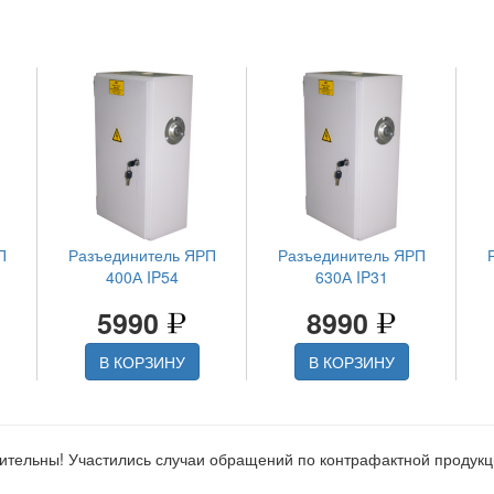
П
Разъединитель ЯРП
Разъединитель ЯРП
400А IP54
630А IP31
5990
8990
В КОРЗИНУ
В КОРЗИНУ
ительны! Участились случаи обращений по контрафактной продук