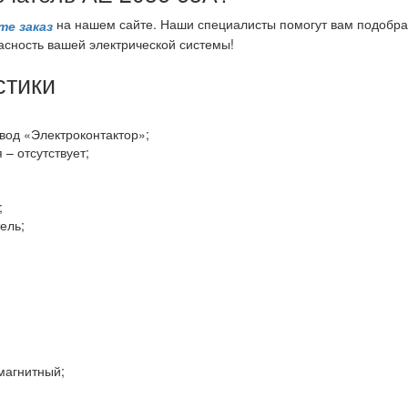
на нашем сайте. Наши специалисты помогут вам подобрат
е заказ
асность вашей электрической системы!
стики
вод «Электроконтактор»;
– отсутствует;
;
ель;
магнитный;