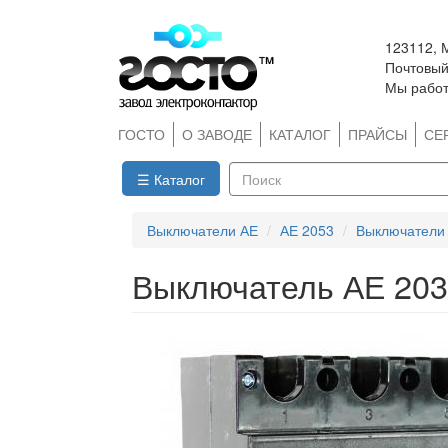
Перейти
123112, 
к
Почтовый 
основному
Мы работ
содержанию
ГОСТО
О ЗАВОДЕ
КАТАЛОГ
ПРАЙСЫ
СЕ
☰ Каталог
Поиск
Выключатели АЕ
АЕ 2053
Выключатели 
Выключатель АЕ 203