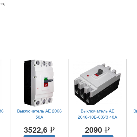
са;
36
Выключатель АЕ 2066
Выключатель АЕ
В
50А
2046-10Б-00У3 40А
3522,6
2090