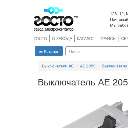
Перейти
123112, 
к
Почтовый 
основному
Мы работ
содержанию
ГОСТО
О ЗАВОДЕ
КАТАЛОГ
ПРАЙСЫ
СЕ
☰ Каталог
Поиск
Выключатели АЕ
АЕ 2053
Выключатели 
Выключатель АЕ 205