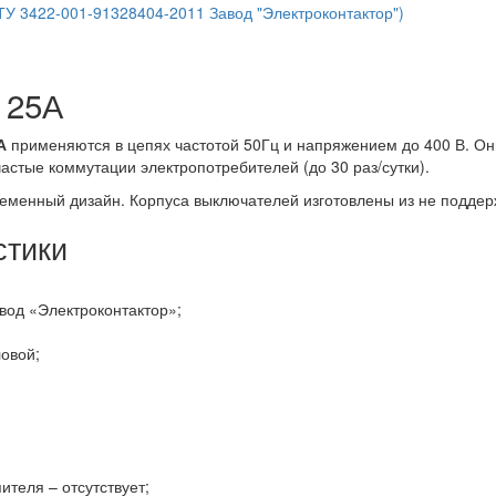
ТУ 3422-001-91328404-2011 Завод "Электроконтактор")
 25А
А
применяются в цепях частотой 50Гц и напряжением до 400 В. О
частые коммутации электропотребителей (до 30 раз/сутки).
еменный дизайн. Корпуса выключателей изготовлены из не подде
стики
вод «Электроконтактор»;
овой;
ителя – отсутствует;