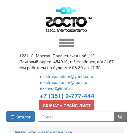
Перейти
к
основному
содержанию
Toggle
navigation
123112, Москва, Пресненская наб., 12
Почтовый адрес: 454010, г. Челябинск, а/я 2167
Мы работаем по будням с 08:30 до 17:30
elektrokontaktor@yandex.ru
electrocontactor@mail.ru
ekzavod@mail.ru
+7 (351) 2-777-444
СКАЧАТЬ ПРАЙС-ЛИСТ
☰ Каталог
Поиск
Выключатели автоматические