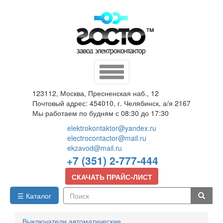
Перейти
к
основному
содержанию
Toggle
navigation
123112, Москва, Пресненская наб., 12
Почтовый адрес: 454010, г. Челябинск, а/я 2167
Мы работаем по будням с 08:30 до 17:30
elektrokontaktor@yandex.ru
electrocontactor@mail.ru
ekzavod@mail.ru
+7 (351) 2-777-444
СКАЧАТЬ ПРАЙС-ЛИСТ
☰ Каталог
Поиск
Выключатели автоматические