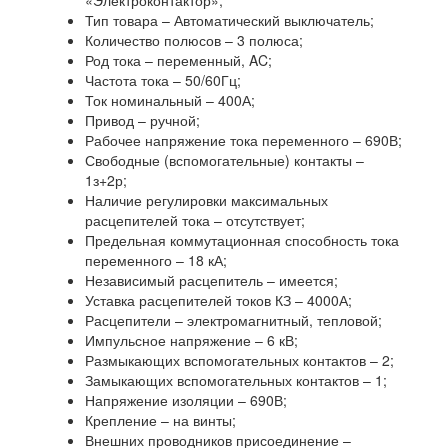
«Электроконтактор»;
Тип товара – Автоматический выключатель;
Количество полюсов – 3 полюса;
Род тока – переменный, AC;
Частота тока – 50/60Гц;
Ток номинальный – 400А;
Привод – ручной;
Рабочее напряжение тока переменного – 690В;
Свободные (вспомогательные) контакты –
1з+2р;
Наличие регулировки максимальных
расцепителей тока – отсутствует;
Предельная коммутационная способность тока
переменного – 18 кА;
Независимый расцепитель – имеется;
Уставка расцепителей токов КЗ – 4000А;
Расцепители – электромагнитный, тепловой;
Импульсное напряжение – 6 кВ;
Размыкающих вспомогательных контактов – 2;
Замыкающих вспомогательных контактов – 1;
Напряжение изоляции – 690В;
Крепление – на винты;
Внешних проводников присоединение –