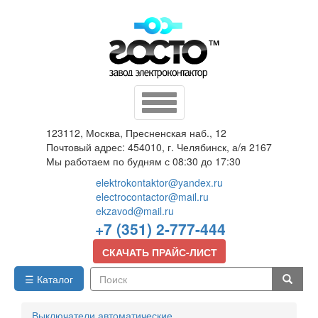
Перейти
к
основному
содержанию
Toggle
navigation
123112, Москва, Пресненская наб., 12
Почтовый адрес: 454010, г. Челябинск, а/я 2167
Мы работаем по будням с 08:30 до 17:30
elektrokontaktor@yandex.ru
electrocontactor@mail.ru
ekzavod@mail.ru
+7 (351) 2-777-444
СКАЧАТЬ ПРАЙС-ЛИСТ
☰ Каталог
Поиск
Выключатели автоматические