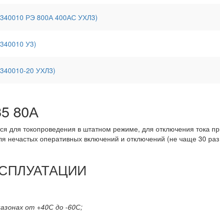
(340010 РЭ 800А 400АС УХЛ3)
340010 У3)
(340010-20 УХЛ3)
5 80А
я для токопроведения в штатном режиме, для отключения тока пр
ля нечастых оперативных включений и отключений (не чаще 30 ра
КСПЛУАТАЦИИ
азонах от +40С до -60С;