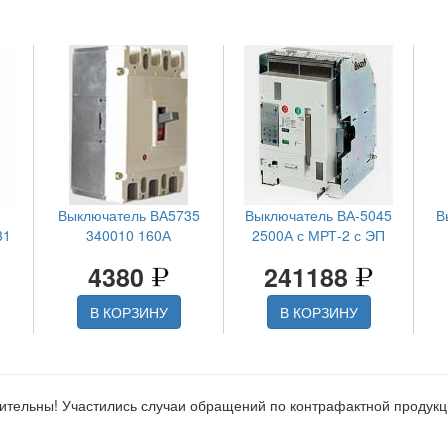
Выключатель ВА5735
Выключатель ВА-5045
В
31
340010 160А
2500А с МРТ-2 с ЭП
4380
241188
В КОРЗИНУ
В КОРЗИНУ
ительны! Участились случаи обращений по контрафактной продук