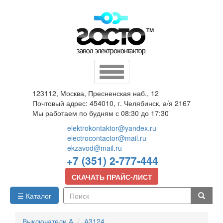
Перейти
к
основному
содержанию
Toggle
navigation
123112, Москва, Пресненская наб., 12
Почтовый адрес: 454010, г. Челябинск, а/я 2167
Мы работаем по будням с 08:30 до 17:30
elektrokontaktor@yandex.ru
electrocontactor@mail.ru
ekzavod@mail.ru
+7 (351) 2-777-444
СКАЧАТЬ ПРАЙС-ЛИСТ
☰ Каталог
Поиск
Выключатели А
А3124