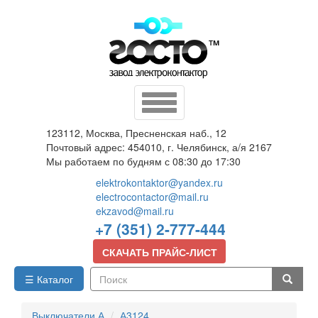
Перейти
к
основному
содержанию
Toggle
navigation
123112, Москва, Пресненская наб., 12
Почтовый адрес: 454010, г. Челябинск, а/я 2167
Мы работаем по будням с 08:30 до 17:30
elektrokontaktor@yandex.ru
electrocontactor@mail.ru
ekzavod@mail.ru
+7 (351) 2-777-444
СКАЧАТЬ ПРАЙС-ЛИСТ
☰ Каталог
Поиск
Выключатели А
А3124