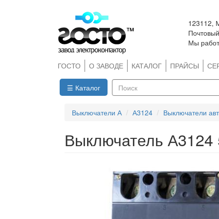
Перейти
123112, 
к
Почтовый 
основному
Мы работ
содержанию
ГОСТО
О ЗАВОДЕ
КАТАЛОГ
ПРАЙСЫ
СЕ
☰ Каталог
Поиск
Выключатели А
А3124
Выключатели авт
Выключатель А3124