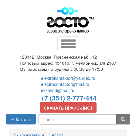
Перейти
к
основному
содержанию
Toggle
navigation
123112, Москва, Пресненская наб., 12
Почтовый адрес: 454010, г. Челябинск, а/я 2167
Мы работаем по будням с 08:30 до 17:30
elektrokontaktor@yandex.ru
electrocontactor@mail.ru
ekzavod@mail.ru
+7 (351) 2-777-444
СКАЧАТЬ ПРАЙС-ЛИСТ
☰ Каталог
Поиск
Выключатели А
А3124