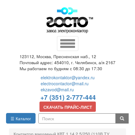
Перейти
к
основному
содержанию
Toggle
navigation
123112, Москва, Пресненская наб., 12
Почтовый адрес: 454010, г. Челябинск, а/я 2167
Мы работаем по будням с 08:30 до 17:30
elektrokontaktor@yandex.ru
electrocontactor@mail.ru
ekzavod@mail.ru
+7 (351) 2-777-444
СКАЧАТЬ ПРАЙС-ЛИСТ
☰ Каталог
Поиск
Контактор вакуумный КВТ 1,14 2,5/250 (110В ТУ