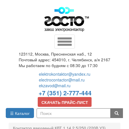
Перейти
к
основному
содержанию
Toggle
navigation
123112, Москва, Пресненская наб., 12
Почтовый адрес: 454010, г. Челябинск, а/я 2167
Мы работаем по будням с 08:30 до 17:30
elektrokontaktor@yandex.ru
electrocontactor@mail.ru
ekzavod@mail.ru
+7 (351) 2-777-444
СКАЧАТЬ ПРАЙС-ЛИСТ
☰ Каталог
Поиск
Контактор вакуумный КВТ 1,14 2,5/250 (220В У3)