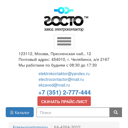
Перейти
к
основному
содержанию
Toggle
navigation
123112, Москва, Пресненская наб., 12
Почтовый адрес: 454010, г. Челябинск, а/я 2167
Мы работаем по будням с 08:30 до 17:30
elektrokontaktor@yandex.ru
electrocontactor@mail.ru
ekzavod@mail.ru
+7 (351) 2-777-444
СКАЧАТЬ ПРАЙС-ЛИСТ
☰ Каталог
Поиск
Командоаппараты
КА-426А-30У2