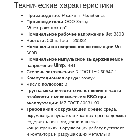
Технические характеристики
Производство:
Россия, г. Челябинск
Производитель:
ООО Завод
"Электроконтактор"
Номинальное рабочее напряжение Ue:
380В
Частота:
50Гц, Гост – 29322
Номинальное напряжение по изоляции Ui:
690В
Номинальное импульсное выдерживаемое
напряжение Uimp:
4кВ
Степень загрязнения:
3 ГОСТ IEC 60947-1
Коммутационная среда:
воздух.
Число полюсов:
3
Группа механического исполнения в части
стойкости к механическим ВВФ при
эксплуатации:
М7 ГОСТ 30631-99
Требования к окружающей̆ среде:
среда,
окружающая пускатели и контакторы не должна
содержать газы, жидкости и пыль в
концентрациях, нарушающих работу пускателя
и контактора и разрушающих металлы и
изоляцию.