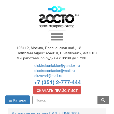
Перейти
к
основному
содержанию
Toggle
navigation
123112, Москва, Пресненская наб., 12
Почтовый адрес: 454010, г. Челябинск, а/я 2167
Мы работаем по будням с 08:30 до 17:30
elektrokontaktor@yandex.ru
electrocontactor@mail.ru
ekzavod@mail.ru
+7 (351) 2-777-444
СКАЧАТЬ ПРАЙС-ЛИСТ
☰ Каталог
Поиск
Магнитные пускатели ПМЛ
ПМЛ 100А