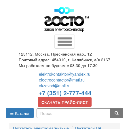
Перейти
к
основному
содержанию
Toggle
navigation
123112, Москва, Пресненская наб., 12
Почтовый адрес: 454010, г. Челябинск, а/я 2167
Мы работаем по будням с 08:30 до 17:30
elektrokontaktor@yandex.ru
electrocontactor@mail.ru
ekzavod@mail.ru
+7 (351) 2-777-444
СКАЧАТЬ ПРАЙС-ЛИСТ
☰ Каталог
Поиск
Пускатели электромагнитные
Пускатели ПАЕ