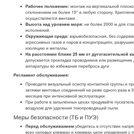
Рабочее положение:
монтаж на вертикальной плоско
отклонением не более 15° в любую сторону. Креплен
осуществляется винтами .
Высота над уровнем моря:
не более 2000 м для ст
исполнений.
Окружающая среда:
взрывобезопасная, без содержа
агрессивных газов и паров в концентрациях, разруша
изоляцию и металлы.
На расстоянии ближе 25 мм от дугогасительной к
допускается прокладка проводников или размещение 
аппаратуры во избежание переброса дуги .
Регламент обслуживания:
Проводите визуальный осмотр контактной группы и пр
затяжки винтовых соединений не реже одного раза в 
месяцев при интенсивной эксплуатации.
При работе в запылённых цехах продувайте пускател
воздухом для удаления токопроводящей пыли.
Меры безопасности (ТБ и ПУЭ)
Перед обслуживанием
убедитесь в отсутствии напр
всех силовых клеммах и клеммах цепи управления с