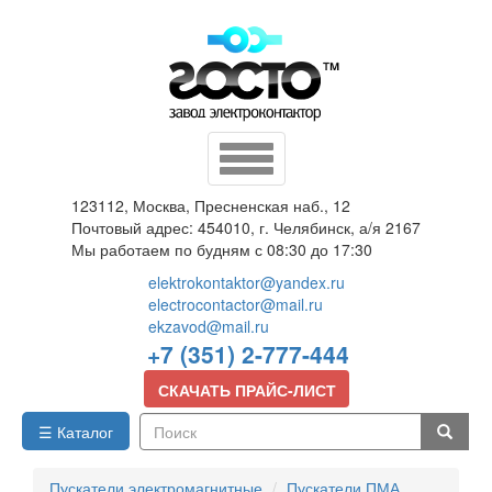
Перейти
к
основному
содержанию
Toggle
navigation
123112, Москва, Пресненская наб., 12
Почтовый адрес: 454010, г. Челябинск, а/я 2167
Мы работаем по будням с 08:30 до 17:30
elektrokontaktor@yandex.ru
electrocontactor@mail.ru
ekzavod@mail.ru
+7 (351) 2-777-444
СКАЧАТЬ ПРАЙС-ЛИСТ
☰ Каталог
Поиск
Пускатели электромагнитные
Пускатели ПМА