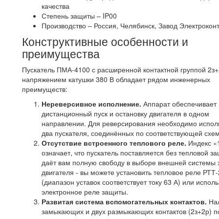
качества
Степень защиты – IP00
Производство – Россия, Челябинск, Завод Электрокон
Конструктивные особенности и
преимущества
Пускатель ПМА-4100 с расширенной контактной группой 2з+
напряжением катушки 380 В обладает рядом инженерных
преимуществ:
Нереверсивное исполнение.
Аппарат обеспечивает
дистанционный пуск и остановку двигателя в одном
направлении. Для реверсирования необходимо испол
два пускателя, соединённых по соответствующей схем
Отсутствие встроенного теплового реле.
Индекс «
означает, что пускатель поставляется без тепловой за
даёт вам полную свободу в выборе внешней системы
двигателя - вы можете установить тепловое реле РТТ
(диапазон уставок соответствует току 63 А) или исполь
электронное реле защиты.
Развитая система вспомогательных контактов.
Нал
замыкающих и двух размыкающих контактов (2з+2р) п