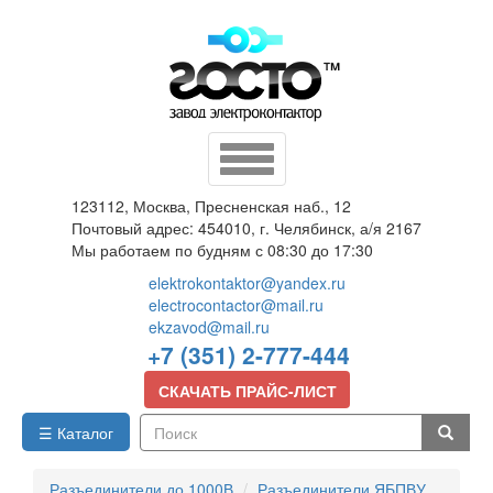
Перейти
к
основному
содержанию
Toggle
navigation
123112, Москва, Пресненская наб., 12
Почтовый адрес: 454010, г. Челябинск, а/я 2167
Мы работаем по будням с 08:30 до 17:30
elektrokontaktor@yandex.ru
electrocontactor@mail.ru
ekzavod@mail.ru
+7 (351) 2-777-444
СКАЧАТЬ ПРАЙС-ЛИСТ
☰ Каталог
Поиск
Разъединители до 1000В
Разъединители ЯБПВУ