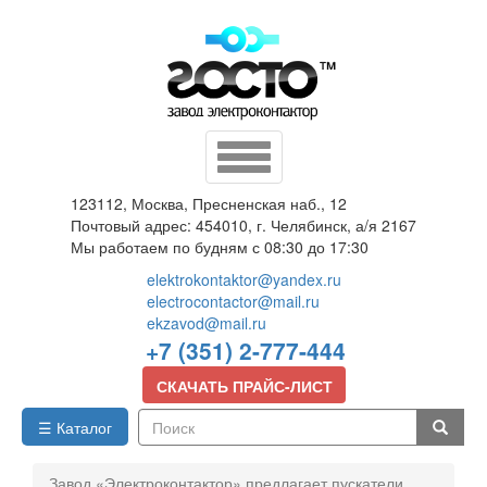
Перейти
к
основному
содержанию
Toggle
navigation
123112, Москва, Пресненская наб., 12
Почтовый адрес: 454010, г. Челябинск, а/я 2167
Мы работаем по будням с 08:30 до 17:30
elektrokontaktor@yandex.ru
electrocontactor@mail.ru
ekzavod@mail.ru
+7 (351) 2-777-444
СКАЧАТЬ ПРАЙС-ЛИСТ
☰ Каталог
Поиск
Завод «Электроконтактор» предлагает пускатели