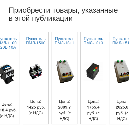
Приобрести товары, указанные
в этой публикации
ускатель
Пускатель
Пускатель
Пускатель
Пускате
МЛ-1100
ПМЛ-1500
ПМЛ-1611
ПМЛ-1210
ПМЛ-15
220В 10А
Цена:
Цена:
Цена:
Цена:
Цена:
1425
руб.
2889,7
1755,4
2625,8
18,4
руб.
(с НДС)
руб. (с
руб. (с
руб. (с
(с НДС)
НДС)
НДС)
НДС)